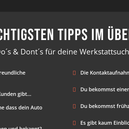
chtigsten Tipps im Üb
o´s & Dont´s für deine Werkstattsuc
reundliche
Die Kontaktaufnahm
Du bekommst einen
 Kunden gibt…
Du bekommst frühz
e dass dein Auto
Es gibt kaum Einbli
ehen und bekannt?