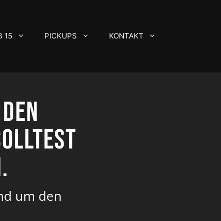
 15
PICKUPS
KONTAKT
 den
olltest
.
rund um den